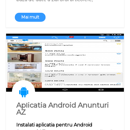
afisandu-le fidel, asemanator website-
ului.
Mai mult
Utilizatorii primesc notificari de tip push
cu stirile importante si de interes.
Descarcati gratuit aplicatia de pe
Google
Play
Aplicatia Android Anunturi
AZ
Instalati aplicatia pentru Android